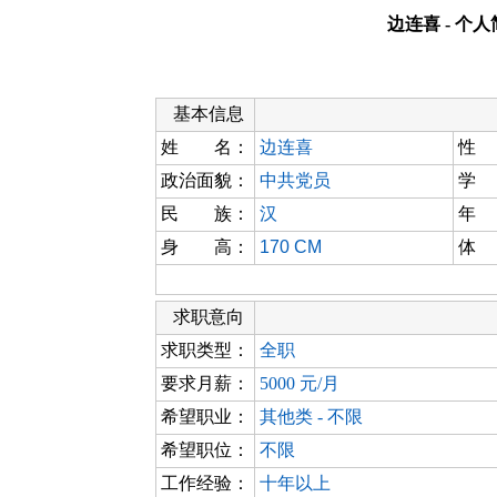
边连喜 - 个
基本信息
姓 名：
边连喜
性
政治面貌：
中共党员
学
民 族：
汉
年
身 高：
170 CM
体
求职意向
求职类型：
全职
要求月薪：
5000 元/月
希望职业：
其他类 - 不限
希望职位：
不限
工作经验：
十年以上