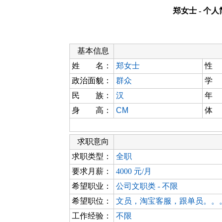
郑女士 - 个
基本信息
姓 名：
郑女士
性
政治面貌：
群众
学
民 族：
汉
年
身 高：
CM
体
求职意向
求职类型：
全职
要求月薪：
4000 元/月
希望职业：
公司文职类 - 不限
希望职位：
文员，淘宝客服，跟单员。。
工作经验：
不限