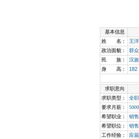
基本信息
姓 名：
王洋
政治面貌：
群众
民 族：
汉族
身 高：
182
求职意向
求职类型：
全职
要求月薪：
500
希望职业：
销售
希望职位：
销售
工作经验：
应届