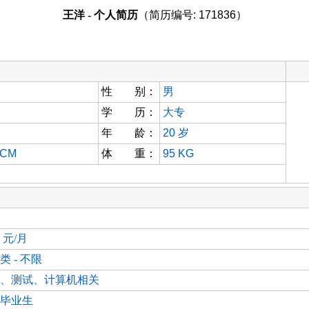
王洋 - 个人简历
（简历编号: 171836）
性 别：
男
学 历：
大专
年 龄：
20
岁
 CM
体 重：
95 KG
0 元/月
类 - 不限
、测试、计算机相关
毕业生