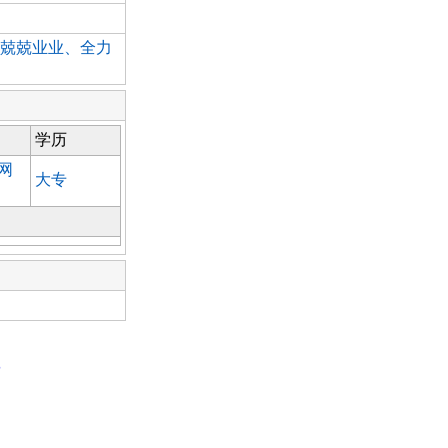
兢兢业业、全力
学历
网
大专