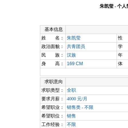
朱凯莹 - 个
基本信息
姓 名：
朱凯莹
性
政治面貌：
共青团员
学
民 族：
汉族
年
身 高：
169 CM
体
求职意向
求职类型：
全职
要求月薪：
4000 元/月
希望职业：
销售类 - 不限
希望职位：
销售
工作经验：
不限