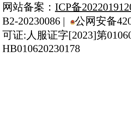
网站备案：
ICP备20220191
B2-20230086 |
公网安备4201
可证:人服证字[2023]第010
HB010620230178
929人才网
929招聘网
南方人才网
919人才网
939人才网
520人才
92
联合人才网
联合招聘网
888人才网
163人才网
163招聘网
985人才网
21
同城招聘网
毕业生求职网
域名抢注网
招聘人才网
中国直聘网
中国人才招聘网
中
直聘招聘网
人才网
武汉人才网
520人才网
28人才网
最新招聘信息
最