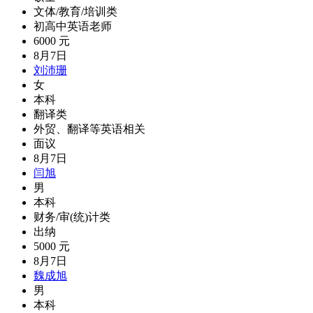
文体/教育/培训类
初高中英语老师
6000 元
8月7日
刘沛珊
女
本科
翻译类
外贸、翻译等英语相关
面议
8月7日
闫旭
男
本科
财务/审(统)计类
出纳
5000 元
8月7日
魏成旭
男
本科