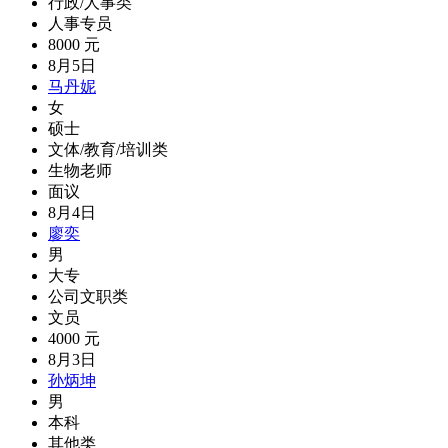
行政/人事类
人事专员
8000 元
8月5日
马丹妮
女
硕士
文体/教育/培训类
生物老师
面议
8月4日
廖奕
男
大专
公司文职类
文员
4000 元
8月3日
孙炳坤
男
本科
其他类