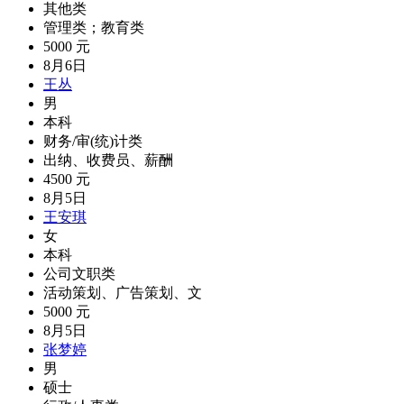
其他类
管理类；教育类
5000 元
8月6日
王丛
男
本科
财务/审(统)计类
出纳、收费员、薪酬
4500 元
8月5日
王安琪
女
本科
公司文职类
活动策划、广告策划、文
5000 元
8月5日
张梦婷
男
硕士