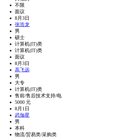
不限
面议
8月3日
张浩龙
男
硕士
计算机(IT)类
计算机(IT)类
面议
8月3日
高飞远
男
大专
计算机(IT)类
售前/售后技术支持/电
5000 元
8月1日
武伽星
男
本科
物流/贸易类/采购类