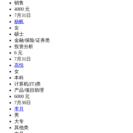
销售
4000 元
7月31日
杨帆
女
硕士
金融/保险/证券类
投资分析
6 元
7月31日
高悦
女
本科
计算机(IT)类
产品/项目助理
6000 元
7月30日
李月
男
大专
其他类