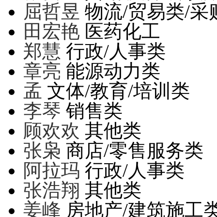
屈哲昱
物流/贸易类/采
田宏艳
医药化工
郑慧
行政/人事类
章亮
能源动力类
孟
文体/教育/培训类
李琴
销售类
顾欢欢
其他类
张枭
商店/零售服务类
阿拉玛
行政/人事类
张浩翔
其他类
姜峰
房地产/建筑施工