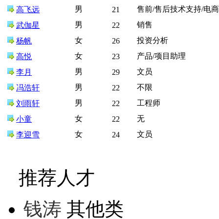
男
售前/售后技术支持/电
高飞远
21
男
销售
武伽星
22
女
投资分析
杨帆
26
女
产品/项目助理
高悦
23
男
文员
李月
29
男
不限
冯浩轩
22
男
工程师
刘雨轩
22
女
无
小童
22
女
文员
李迎雪
24
推荐人才
钱涛
其他类