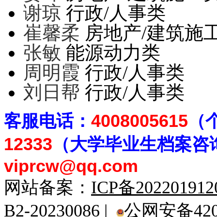
谢琼
行政/人事类
崔馨柔
房地产/建筑施
张敏
能源动力类
周明霞
行政/人事类
刘日帮
行政/人事类
客
服电话：
4008005615
（
12333
（大学毕业生档案
咨
viprcw@qq.com
网站备案：
ICP备20220191
B2-20230086 |
公网安备4201