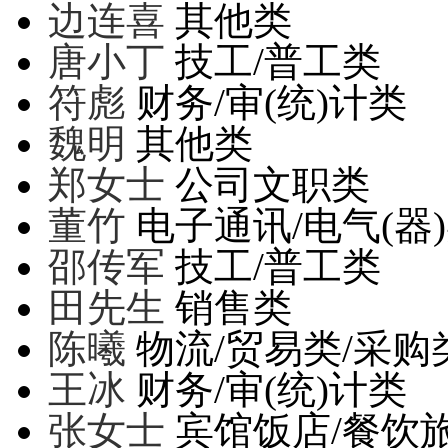
边连喜
其他类
唐小丁
技工/普工类
符彪
财务/审(统)计类
魏明
其他类
郑女士
公司文职类
董竹
电子通讯/电气(器
邵传军
技工/普工类
田先生
销售类
陈曦
物流/贸易类/采购
王冰
财务/审(统)计类
张女士
宾馆饭店/餐饮