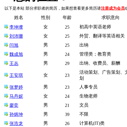
以下是本站 部分求职者的简历，如果想查看更多简历请
注册成为会员
姓名
性别
年龄
求职意向
女
初高中英语老师
李坤濮
25
女
外贸、翻译等英语相关
刘沛珊
25
男
出纳
闫旭
25
男
管理类；教育类
魏成旭
24
男
出纳、收费员、薪酬
王丛
29
活动策划、广告策划、
女
王安琪
23
划
男
人事专员
张梦婷
23
女
生物老师
马丹妮
24
男
文员
廖奕
21
男
不限
孙炳坤
39
男
计算机(IT)类
张浩龙
26